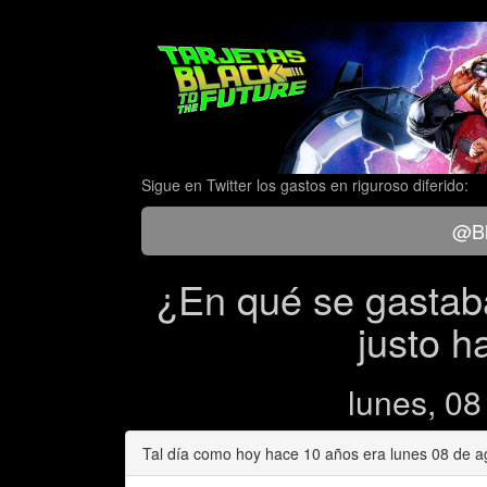
Sigue en Twitter los gastos en riguroso diferido:
@Bl
¿En qué se gastaba
justo h
lunes, 08
Tal día como hoy hace 10 años era lunes 08 de ag